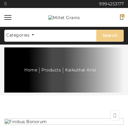
9994253177
2
Categories
Search
Home
Products
Kaikuthal Arisi