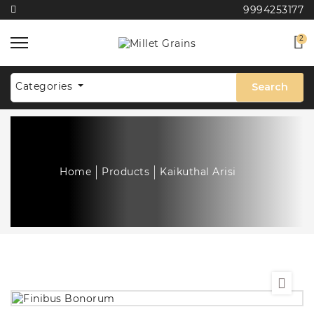
9994253177
2
Categories
Search
Home
Products
Kaikuthal Arisi